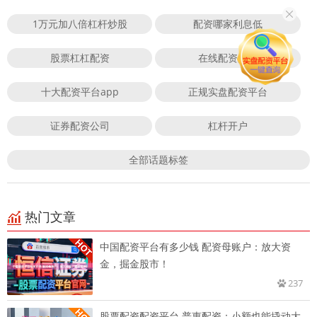
1万元加八倍杠杆炒股
配资哪家利息低
股票杠杠配资
在线配资服务
十大配资平台app
正规实盘配资平台
证券配资公司
杠杆开户
全部话题标签
热门文章
中国配资平台有多少钱 配资母账户：放大资
金，掘金股市！
237
股票配资配资平台 普惠配资：小额也能撬动大