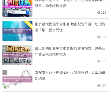
财富，助您轻松投资
233
配资最大提现平台排名 炒股配资平台：助你资
金倍增，投资无忧
233
4
最正规的配资平台排名榜 投资者报告：过去三
年资金来源结构较为
232
5
真配资平台正规 老财牛：稳健投资，财富增值
新选择
229