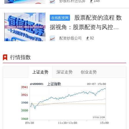
炒股杠杆怎么弄
148
经验
股票配资的流程 数
在线配资网
据视角：股票配资与风控体
系机会与挑战
配资炒股公司
92
行情指数
上证走势
深证走势
创业走势