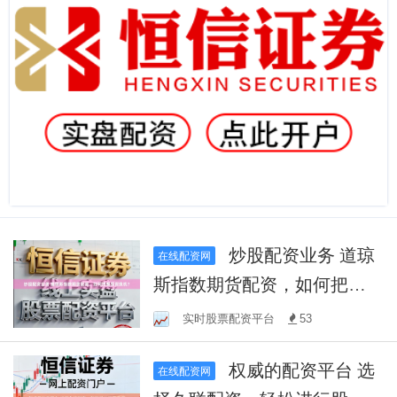
炒股配资业务 道琼
在线配资网
斯指数期货配资，如何把握
投资良机？
实时股票配资平台
53
权威的配资平台 选
在线配资网