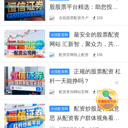
股股票平台精选：助您投资
盈利！
在线股票配资开户
104
最安全的股票配资
在线配资网
网站 汇新智，聚众力，共创
未来新篇章。
配资官网线上配资
156
正规的股票配资 杠
在线配资网
杆一天能挣吗？
配资查询网站官网
152
配资炒股是什么意
在线配资网
思 从配资客户群体视角看实
盘配资平台的市场情绪实战