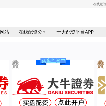
在线配资
网站
在线配资公司
十大配资平台APP